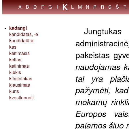
K
//
A
B
D
F
G
I
L
M
N
P
R
S
Š
T
kadangi
Jungtu
kandidatas, -ė
administracin
kandidatūra
kas
pakeistas gyv
keitimasis
kelias
naudojamas kai
ketinimas
kiekis
tai yra plači
kilmininkas
klausimas
pažymėti, kad 
kuris
kvestionuoti
mokamų rinkli
Europos vais
pajamos šiuo m