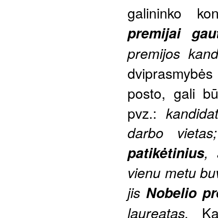
galininko kon
premijai gau
premijos kand
dviprasmybės
posto, gali b
pvz.:
kandida
darbo vietas
patikėtinius
,
vienu metu b
jis
Nobelio pr
Ka
laureatas.