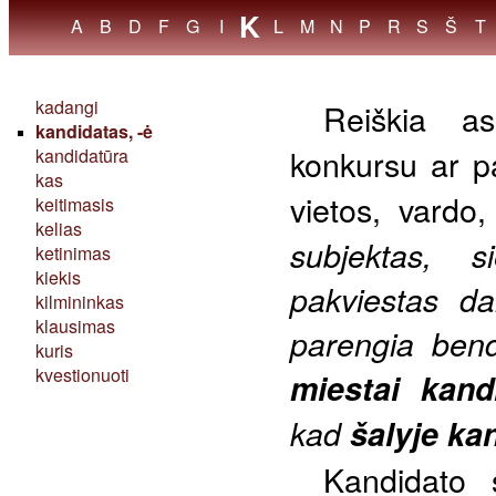
K
//
A
B
D
F
G
I
L
M
N
P
R
S
Š
T
kadangi
Reiškia a
kandidatas, -ė
konkursu ar pa
kandidatūra
kas
vietos, vardo
keitimasis
kelias
subjektas, s
ketinimas
kiekis
pakviestas da
kilmininkas
klausimas
parengia bend
kuris
kvestionuoti
miestai kand
kad
šalyje ka
Kandidato 