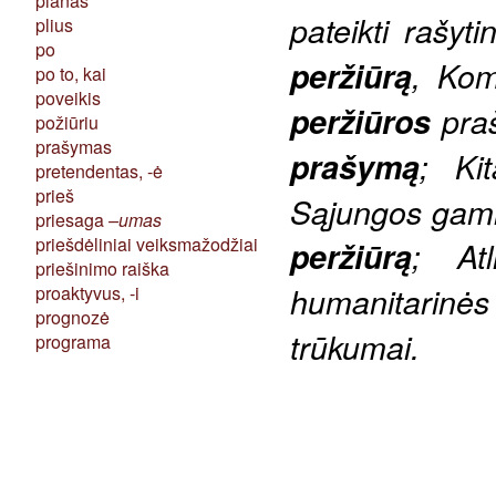
planas
pateikti rašyti
plius
po
peržiūrą
, Komi
po to, kai
poveikis
peržiūros
pra
požiūriu
prašymas
prašymą
;
Kit
pretendentas, -ė
prieš
Sąjungos gamint
priesaga
–umas
priešdėliniai veiksmažodžiai
peržiūrą
; At
priešinimo raiška
humanitarinės
proaktyvus, -i
prognozė
trūkumai.
programa