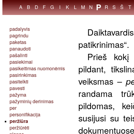
P
//
A
B
D
F
G
I
K
L
M
N
R
S
Š
T
padalyvis
Daiktavardi
pagrindu
patikrinimas“.
paketas
panaudoti
Prieš kokį
pašalinti
pasiekimai
pildant, tiksl
pasikeitimas nuomonėmis
pasirinkimas
veiksmas –
pe
pasitelkti
pavesti
randama trū
pažyma
pažyminių derinimas
pildomas, kei
per
personifikacija
susijusi su te
peržiūra
dokumentuose,
peržiūrėti