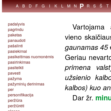
P
//
A
B
D
F
G
I
K
L
M
N
R
S
Š
T
padalyvis
Vartojama 
pagrindu
vieno skaičiau
paketas
panaudoti
gaunamas 45 € 
pašalinti
pasiekimai
Geriau nevarto
pasikeitimas nuomonėmis
pasirinkimas
primena vals
pasitelkti
pavesti
užsienio kalb
pažyma
pažyminių derinimas
kalbos) kuo a
per
personifikacija
Dar žr.
min
peržiūra
peržiūrėti