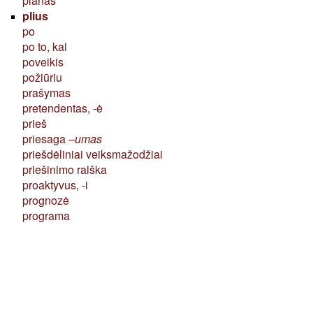
planas
plius
po
po to, kai
poveikis
požiūriu
prašymas
pretendentas, -ė
prieš
priesaga
–umas
priešdėliniai veiksmažodžiai
priešinimo raiška
proaktyvus, -i
prognozė
programa